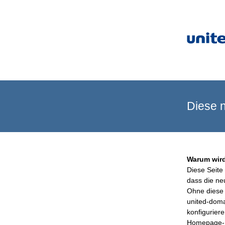
Diese n
Warum wird
Diese Seite 
dass die ne
Ohne diese 
united-doma
konfigurier
Homepage-B