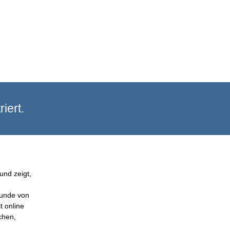
iert.
und zeigt,
Kunde von
t online
chen,